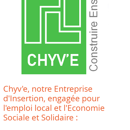
Chyv'e, notre Entreprise
d'Insertion, engagée pour
l'emploi local et l'Economie
Sociale et Solidaire :