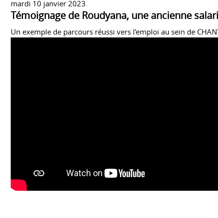
pinterest
mardi 10 janvier 2023
Témoignage de Roudyana, une ancienne salari
Un exemple de parcours réussi vers l'emploi au sein de CHAN