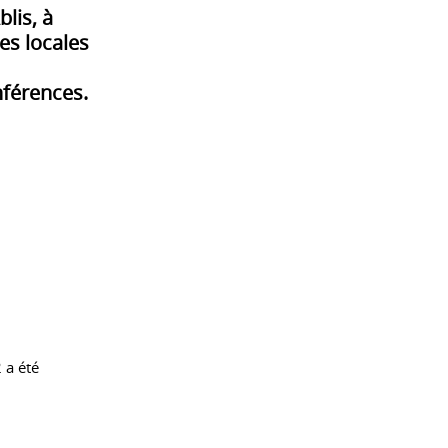
lis, à
es locales
nférences.
 a été