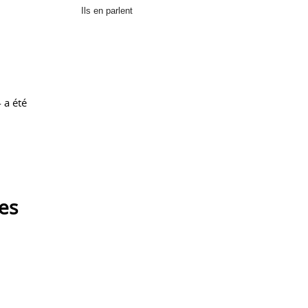
Ils en parlent
 a été
les