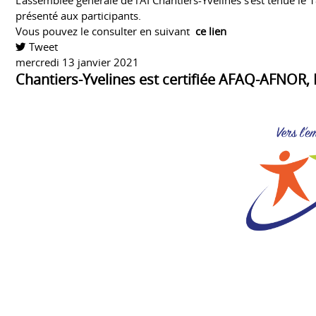
L'assemblée générale de l'AI Chantiers-Yvelines s'est tenue le 1
présenté aux participants.
Vous pouvez le consulter en suivant
ce lien
Tweet
pinterest
mercredi 13 janvier 2021
Chantiers-Yvelines est certifiée AFAQ-AFNOR,