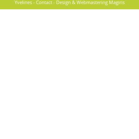
Yvelines -
Contact
-
Design & Webmastering Magiris