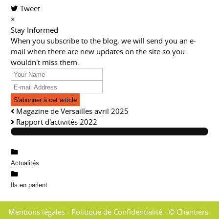
Tweet
pinterest
×
Stay Informed
When you subscribe to the blog, we will send you an e-
mail when there are new updates on the site so you
wouldn't miss them.
Your
Name
E-
mail
S'abonner à cet article
Address
Magazine de Versailles avril 2025
Rapport d'activités 2022
Actualités
Ils en parlent
Mentions légales
-
Politique de Confidentialité
- © Chantiers-