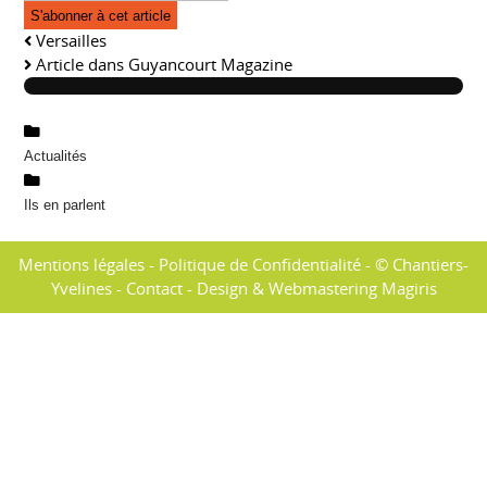
mail
S'abonner à cet article
Address
Versailles
Article dans Guyancourt Magazine
Actualités
Ils en parlent
Mentions légales
-
Politique de Confidentialité
- © Chantiers-
Yvelines -
Contact
-
Design & Webmastering Magiris